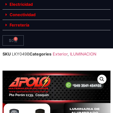
Electricidad
Conectividad
Ferretería
0
$
0
SKU
LKY049B
Categories
Exterior
,
ILUMINACION