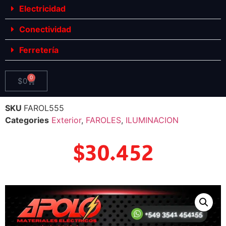
Electricidad
Conectividad
Ferretería
0
$
0
SKU
FAROL555
Categories
Exterior
,
FAROLES
,
ILUMINACION
$
30.452