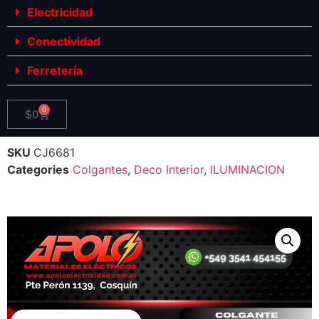
Electricidad
Conectividad
Ferretería
0
$
0
SKU
CJ6681
Categories
Colgantes
,
Deco Interior
,
ILUMINACION