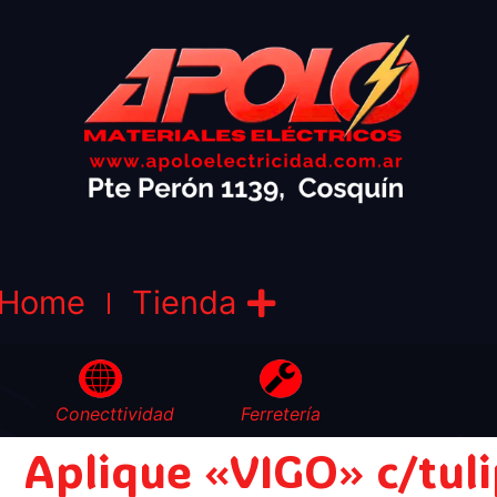
Home
Tienda
Conecttividad
Ferretería
Aplique «VIGO» c/tul