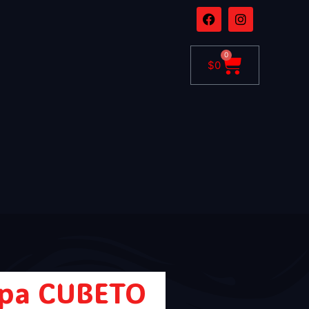
0
$
0
ipa CUBETO