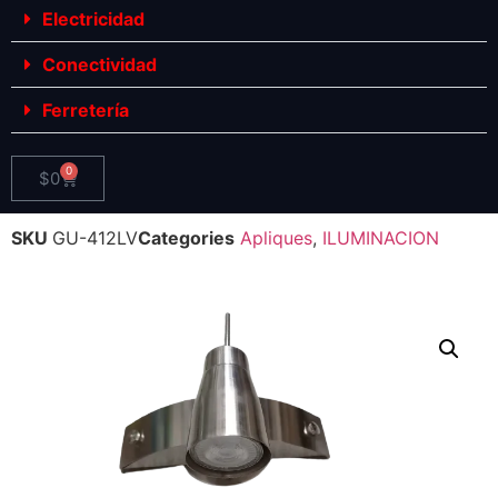
Electricidad
Conectividad
Ferretería
0
$
0
SKU
GU-412LV
Categories
Apliques
,
ILUMINACION