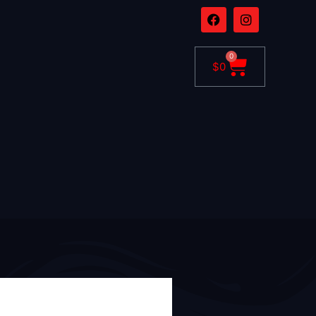
0
$
0