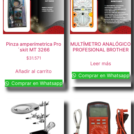
Pinza amperímetrica Pro
MULTÍMETRO ANALÓGICO
´skit MT 3266
PROFESIONAL BROTHER
$
31.571
Leer más
Añadir al carrito
Comprar en Whatsapp
Comprar en Whatsapp