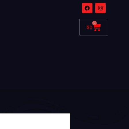
0
$
0