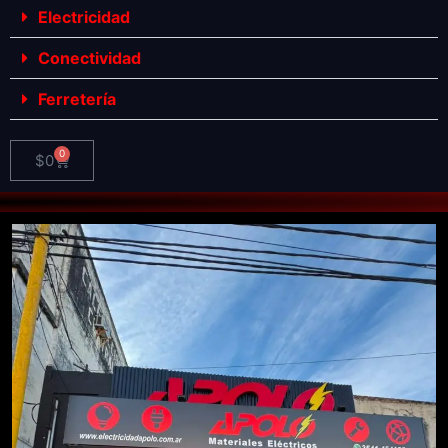
Electricidad
Conectividad
Ferretería
0
$
0